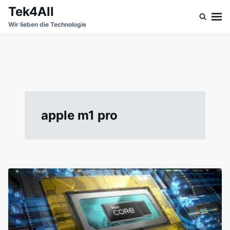
Skip
Search
Tek4All
to
for:
Wir lieben die Technologie
content
apple m1 pro