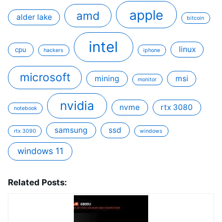
apple
amd
alder lake
bitcoin
intel
linux
cpu
hackers
iphone
microsoft
mining
msi
monitor
nvidia
nvme
rtx 3080
notebook
samsung
ssd
rtx 3090
windows
windows 11
Related Posts: