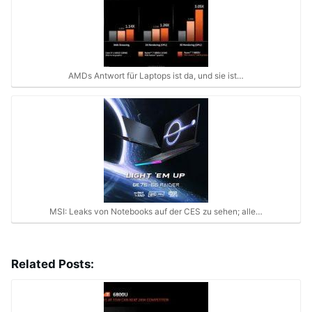
AMDs Antwort für Laptops ist da, und sie ist…
MSI: Leaks von Notebooks auf der CES zu sehen; alle…
Related Posts: