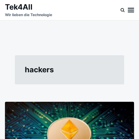
Skip
Search
Tek4All
to
for:
Wir lieben die Technologie
content
hackers