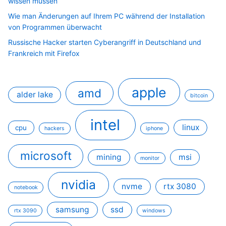
wissen müssen
Wie man Änderungen auf Ihrem PC während der Installation
von Programmen überwacht
Russische Hacker starten Cyberangriff in Deutschland und
Frankreich mit Firefox
apple
amd
alder lake
bitcoin
intel
linux
cpu
hackers
iphone
microsoft
mining
msi
monitor
nvidia
nvme
rtx 3080
notebook
samsung
ssd
rtx 3090
windows