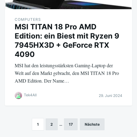
COMPUTERS
MSI TITAN 18 Pro AMD
Edition: ein Biest mit Ryzen 9
7945HX3D + GeForce RTX
4090
MSI hat den leistungsstärksten Gaming-Laptop der
Welt auf den Markt gebracht, den MSI TITAN 18 Pro
AMD Edition. Der Name…
Tek4All
29. Juni 2024
1
2
…
17
Nächste
Seitennummerierung
der