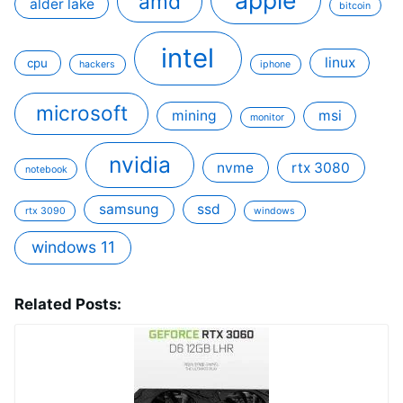
amd
alder lake
bitcoin
intel
linux
cpu
hackers
iphone
microsoft
mining
msi
monitor
nvidia
nvme
rtx 3080
notebook
samsung
ssd
rtx 3090
windows
windows 11
Related Posts: