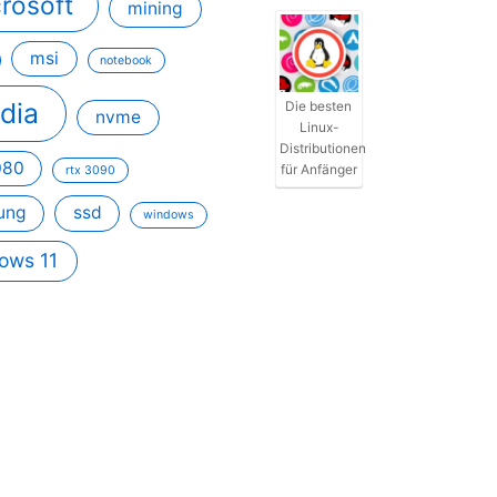
rosoft
mining
msi
notebook
idia
Die besten
nvme
Linux-
Distributionen
080
für Anfänger
rtx 3090
ung
ssd
windows
ows 11