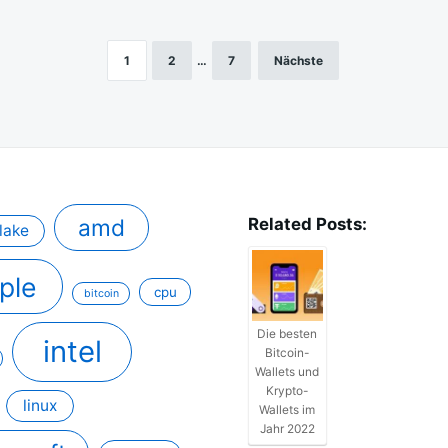
1
2
…
7
Nächste
amd
Related Posts:
lake
ple
cpu
bitcoin
Die besten
intel
Bitcoin-
Wallets und
Krypto-
linux
Wallets im
Jahr 2022