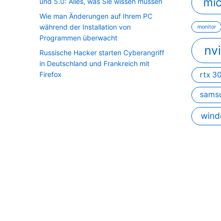
mic
und 5.0: Alles, was Sie wissen müssen
Wie man Änderungen auf Ihrem PC
während der Installation von
monitor
Programmen überwacht
nv
Russische Hacker starten Cyberangriff
in Deutschland und Frankreich mit
Firefox
rtx 3
sams
wind