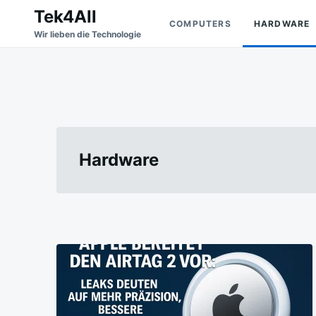
Skip
Search
Tek4All
COMPUTERS
HARDWARE
to
for:
Wir lieben die Technologie
content
Hardware