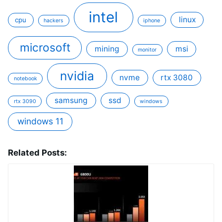
intel
linux
cpu
hackers
iphone
microsoft
mining
msi
monitor
nvidia
nvme
rtx 3080
notebook
samsung
ssd
rtx 3090
windows
windows 11
Related Posts: