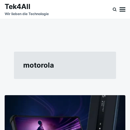
Skip
Search
Tek4All
to
for:
Wir lieben die Technologie
content
motorola