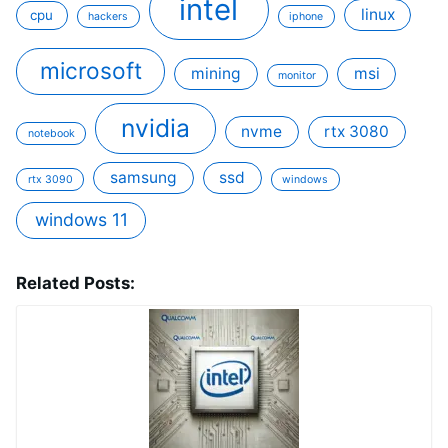
intel
linux
cpu
hackers
iphone
microsoft
mining
msi
monitor
nvidia
nvme
rtx 3080
notebook
samsung
ssd
rtx 3090
windows
windows 11
Related Posts: