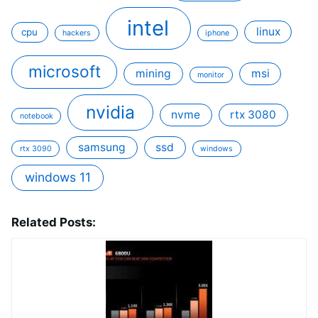
intel
linux
cpu
hackers
iphone
microsoft
mining
msi
monitor
nvidia
nvme
rtx 3080
notebook
samsung
ssd
rtx 3090
windows
windows 11
Related Posts: