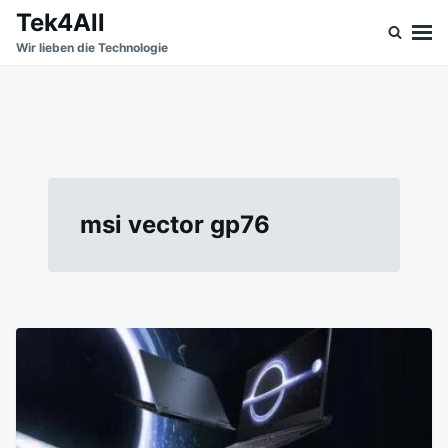
Skip
Search
Tek4All
to
for:
Wir lieben die Technologie
content
msi vector gp76