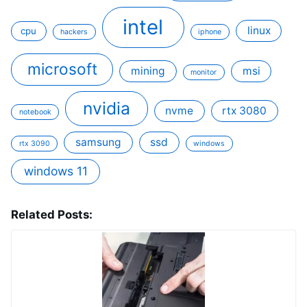
intel
linux
cpu
hackers
iphone
microsoft
mining
msi
monitor
nvidia
nvme
rtx 3080
notebook
samsung
ssd
rtx 3090
windows
windows 11
Related Posts: