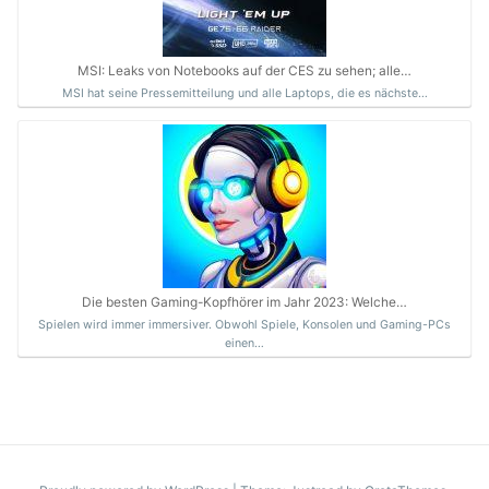
MSI: Leaks von Notebooks auf der CES zu sehen; alle…
MSI hat seine Pressemitteilung und alle Laptops, die es nächste…
Die besten Gaming-Kopfhörer im Jahr 2023: Welche…
Spielen wird immer immersiver. Obwohl Spiele, Konsolen und Gaming-PCs
einen…