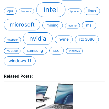
intel
linux
cpu
hackers
iphone
microsoft
mining
msi
monitor
nvidia
nvme
rtx 3080
notebook
samsung
ssd
rtx 3090
windows
windows 11
Related Posts: