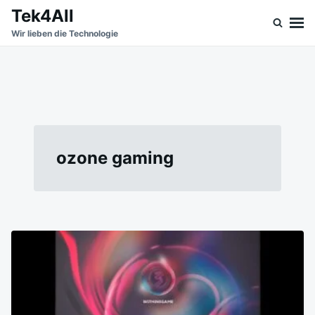
Skip
Search
Tek4All
to
for:
Wir lieben die Technologie
content
ozone gaming