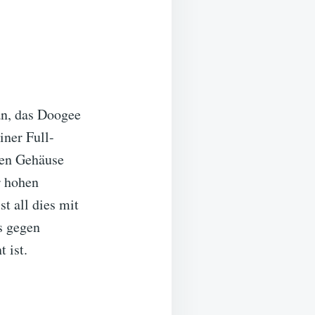
an, das Doogee
ner Full-
ten Gehäuse
r hohen
st all dies mit
s gegen
 ist.