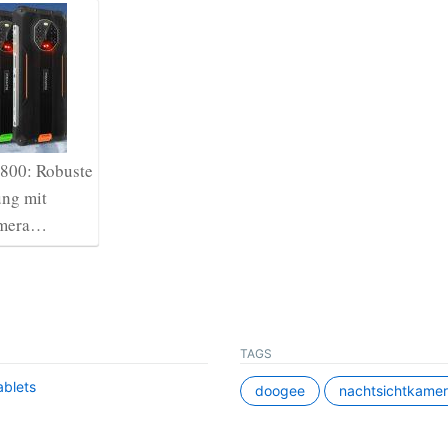
800: Robuste
ng mit
amera…
TAGS
blets
doogee
nachtsichtkame