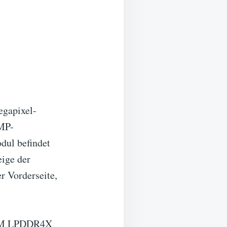
egapixel-
-MP-
dul befindet
eige der
r Vorderseite,
 RAM LPDDR4X