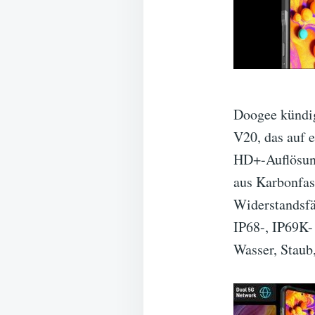
Doogee kündig
V20, das auf 
HD+-Auflösung
aus Karbonfase
Widerstandsfäh
IP68-, IP69K-
Wasser, Staub,