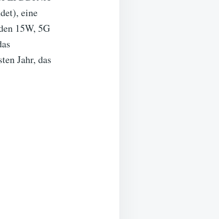
et), eine
aden 15W, 5G
das
ten Jahr, das