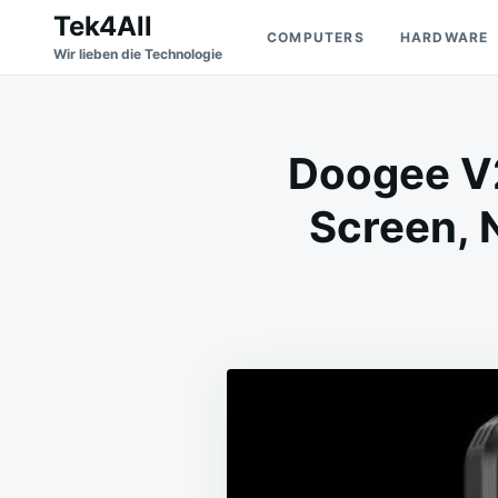
Skip
Search
Tek4All
COMPUTERS
HARDWARE
to
for:
Wir lieben die Technologie
content
Doogee V2
Screen,