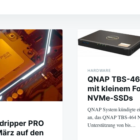
ation
HARDWARE
QNAP TBS-46
mit kleinem F
NVMe-SSDs
QNAP System kündigte ein
an, das QNAP TBS-464 N
dripper PRO
Unterstützung von bis…
März auf den