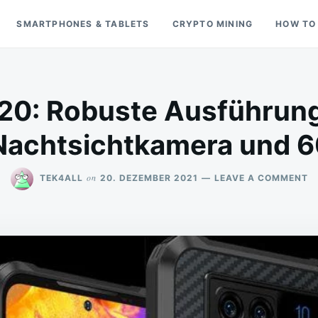
SMARTPHONES & TABLETS
CRYPTO MINING
HOW TO
0: Robuste Ausführung
 Nachtsichtkamera und 
O
on
TEK4ALL
20. DEZEMBER 2021
LEAVE A COMMENT
D
V
R
A
M
D
S
N
U
6