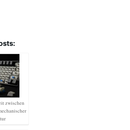
osts:
it zwischen
mechanischer
tur