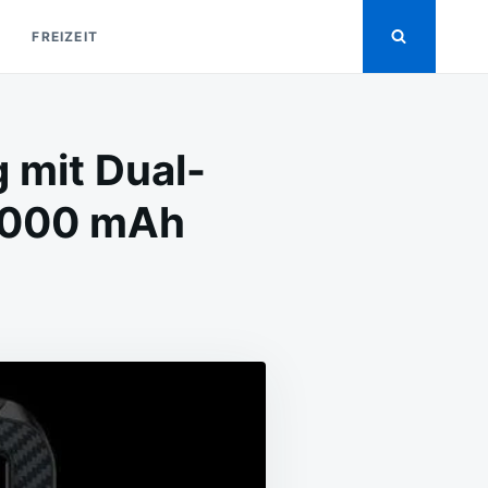
FREIZEIT
 mit Dual-
6000 mAh
N
OOGEE
20:
OBUSTE
USFÜHRUNG
IT
UAL-
CREEN,
ACHTSICHTKAMERA
ND
000