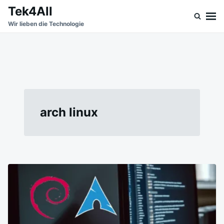
Skip
Search
Tek4All
to
for:
Wir lieben die Technologie
content
arch linux