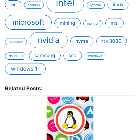
intel
linux
cpu
hackers
iphone
microsoft
mining
msi
monitor
nvidia
nvme
rtx 3080
notebook
samsung
ssd
rtx 3090
windows
windows 11
Related Posts: