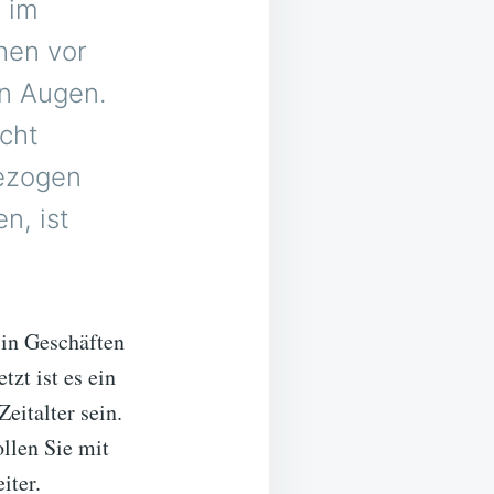
e im
hen vor
en Augen.
cht
gezogen
n, ist
 in Geschäften
tzt ist es ein
Zeitalter sein.
llen Sie mit
iter.