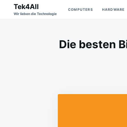
Skip
Search
Tek4All
COMPUTERS
HARDWARE
to
for:
Wir lieben die Technologie
content
Die besten B