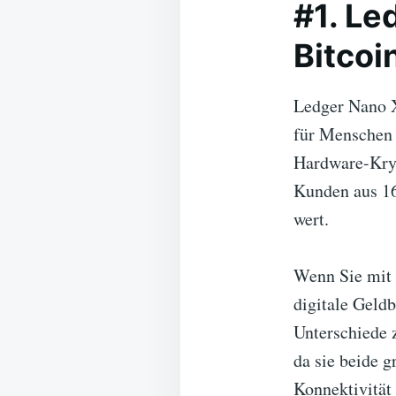
#1. Le
Bitcoi
Ledger Nano X 
für Menschen g
Hardware-Kryp
Kunden aus 16
wert.
Wenn Sie mit 
digitale Geld
Unterschiede 
da sie beide g
Konnektivität