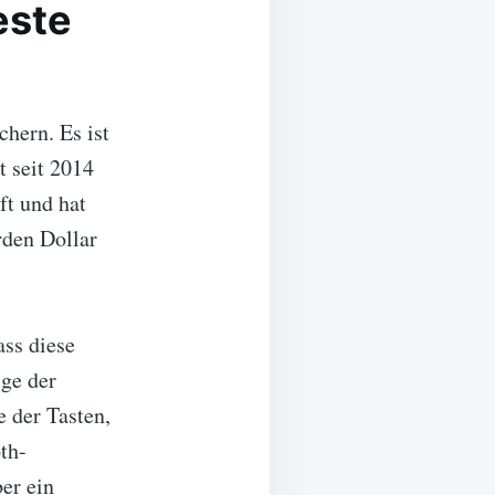
este
chern. Es ist
t seit 2014
ft und hat
rden Dollar
ass diese
ige der
 der Tasten,
th-
er ein