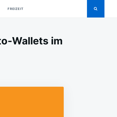
FREIZEIT
to-Wallets im
N
E
ESTEN
ITCOIN-
ALLETS
ND
RYPTO-
ALLETS
M
AHR
022