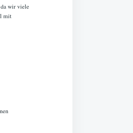
da wir viele
l mit
onen