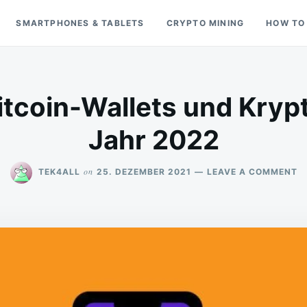
SMARTPHONES & TABLETS
CRYPTO MINING
HOW TO
itcoin-Wallets und Kryp
Jahr 2022
O
on
TEK4ALL
25. DEZEMBER 2021
LEAVE A COMMENT
DI
B
B
W
U
K
W
I
J
2