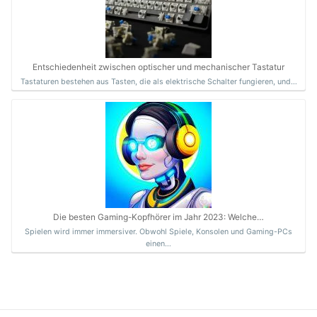
Entschiedenheit zwischen optischer und mechanischer Tastatur
Tastaturen bestehen aus Tasten, die als elektrische Schalter fungieren, und…
Die besten Gaming-Kopfhörer im Jahr 2023: Welche…
Spielen wird immer immersiver. Obwohl Spiele, Konsolen und Gaming-PCs
einen…