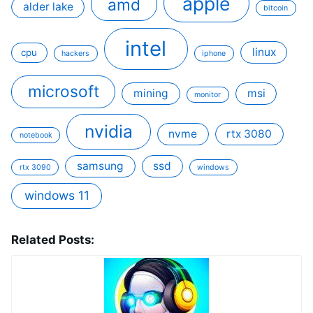
apple
amd
alder lake
bitcoin
intel
linux
cpu
hackers
iphone
microsoft
mining
msi
monitor
nvidia
nvme
rtx 3080
notebook
samsung
ssd
rtx 3090
windows
windows 11
Related Posts: