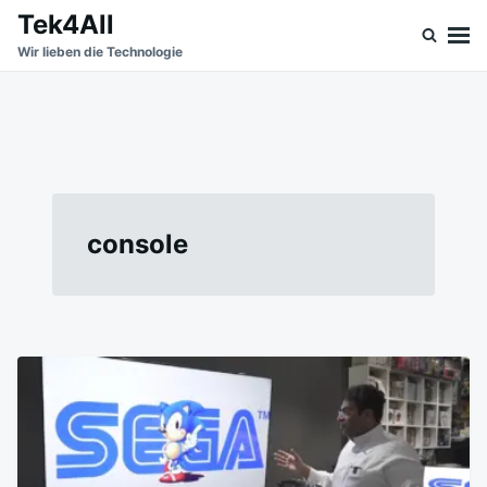
Skip
Search
Tek4All
to
for:
Wir lieben die Technologie
content
console