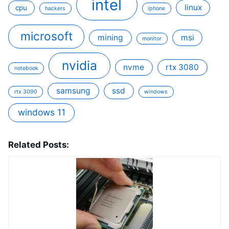
intel
linux
cpu
hackers
iphone
microsoft
mining
msi
monitor
nvidia
nvme
rtx 3080
notebook
samsung
ssd
rtx 3090
windows
windows 11
Related Posts: