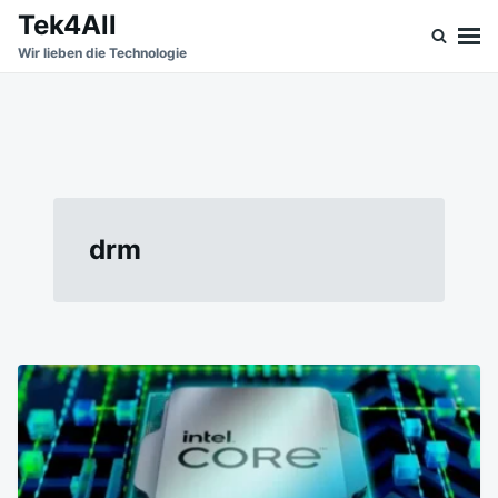
Skip
Search
Tek4All
to
for:
Wir lieben die Technologie
content
drm