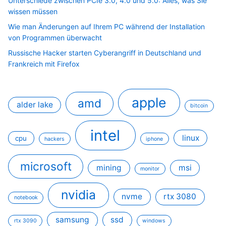
Unterschiede zwischen PCIe 3.0, 4.0 und 5.0: Alles, was Sie
wissen müssen
Wie man Änderungen auf Ihrem PC während der Installation
von Programmen überwacht
Russische Hacker starten Cyberangriff in Deutschland und
Frankreich mit Firefox
apple
amd
alder lake
bitcoin
intel
linux
cpu
hackers
iphone
microsoft
mining
msi
monitor
nvidia
nvme
rtx 3080
notebook
samsung
ssd
rtx 3090
windows