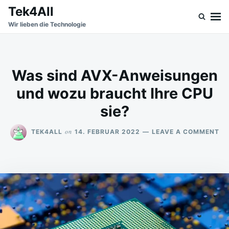
Skip
Search
Tek4All
to
for:
Wir lieben die Technologie
content
Was sind AVX-Anweisungen
und wozu braucht Ihre CPU
sie?
ON
on
TEK4ALL
14. FEBRUAR 2022
LEAVE A COMMENT
W
SI
AV
AN
UN
W
BR
IH
CP
SI