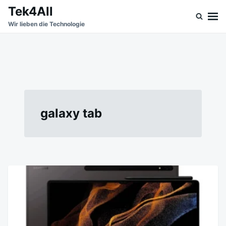
Skip
Search
Tek4All
to
for:
Wir lieben die Technologie
content
galaxy tab