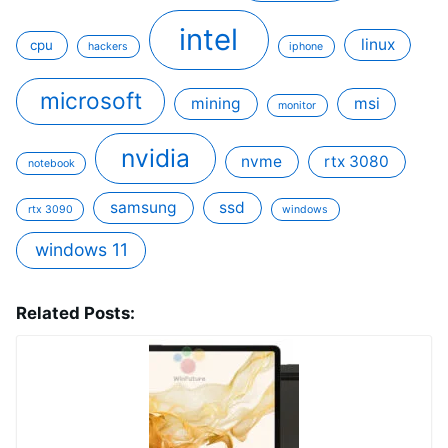
intel
linux
cpu
hackers
iphone
microsoft
mining
msi
monitor
nvidia
nvme
rtx 3080
notebook
samsung
ssd
rtx 3090
windows
windows 11
Related Posts: