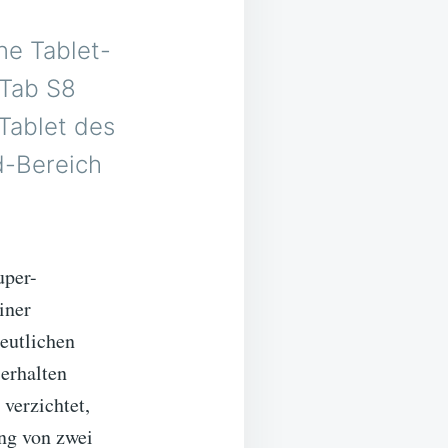
ne Tablet-
 Tab S8
Tablet des
d-Bereich
uper-
iner
deutlichen
erhalten
 verzichtet,
ung von zwei