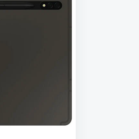
HTES
ITZENGERÄT
RDEN