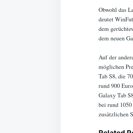
Obwohl das Lec
deutet WinFut
dem gerüchtew
dem neuen Gal
Auf der andere
möglichen Pre
Tab S8, die 70
rund 900 Euro
Galaxy Tab S8
bei rund 1050
zusätzlichen 
Related P