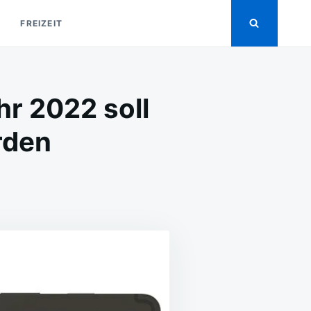
FREIZEIT
hr 2022 soll
rden
MSUNG
LAXY
B
TRA
HR
22
LL