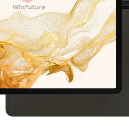
EC
SP
WE