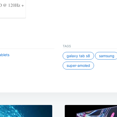
D @ 120Hz +
…
TAGS
blets
galaxy tab s8
samsung
super-amoled
ation