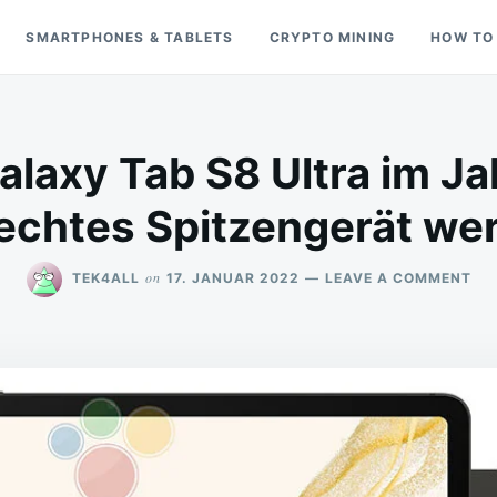
SMARTPHONES & TABLETS
CRYPTO MINING
HOW TO
axy Tab S8 Ultra im Ja
 echtes Spitzengerät we
ON
on
TEK4ALL
17. JANUAR 2022
LEAVE A COMMENT
SA
GA
TA
S8
UL
IM
JA
20
SO
EIN