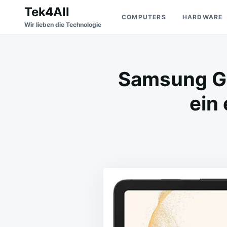
Skip
Search
Tek4All
COMPUTERS
HARDWARE
to
for:
Wir lieben die Technologie
content
Samsung Gal
ein