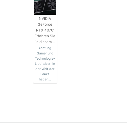
NVIDIA
GeForce
RTX 4070:
Erfahren Sie
in diesem…
Achtung
Gamer und
Technologie-
Liebhaber! In
der Welt der
Leaks
haben…