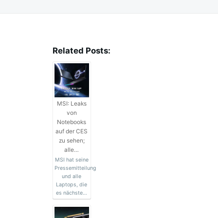
Related Posts:
MSI: Leaks
von
Notebooks
auf der CES
zu sehen;
alle…
MSI hat seine
Pressemitteilung
und alle
Laptops, die
es nächste…