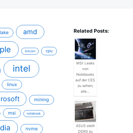
amd
Related Posts:
lake
ple
cpu
bitcoin
MSI: Leaks
intel
von
Notebooks
auf der CES
linux
zu sehen;
alle…
rosoft
mining
msi
notebook
idia
ASUS stellt
nvme
DDR5 zu