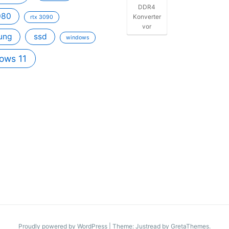
DDR4
080
Konverter
rtx 3090
vor
ung
ssd
windows
ows 11
Proudly powered by WordPress
|
Theme: Justread by
GretaThemes
.