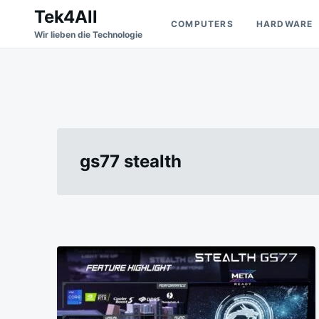
Skip
Search
Tek4All
COMPUTERS
HARDWARE
to
for:
Wir lieben die Technologie
content
gs77 stealth