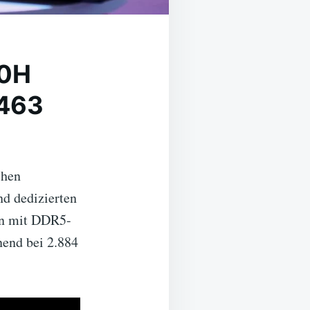
00H
.463
chen
nd dedizierten
en mit DDR5-
end bei 2.884