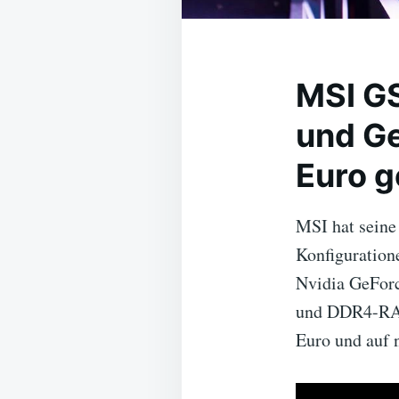
MSI GS
und Ge
Euro g
MSI hat seine
Konfiguratione
Nvidia GeForc
und DDR4-RAM,
Euro und auf n