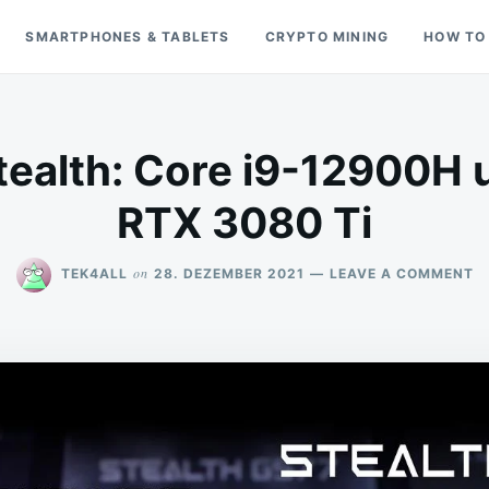
SMARTPHONES & TABLETS
CRYPTO MINING
HOW TO
tealth: Core i9-12900H 
RTX 3080 Ti
O
on
TEK4ALL
28. DEZEMBER 2021
LEAVE A COMMENT
M
G
S
C
I9
1
U
G
R
3