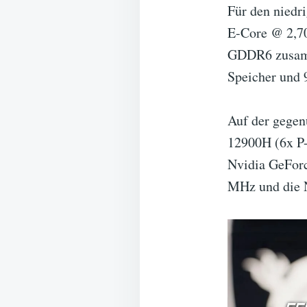
Für den niedr
E-Core @ 2,7
GDDR6 zusam
Speicher und 
Auf der gegenü
12900H (6x P-
Nvidia GeFo
MHz und die N