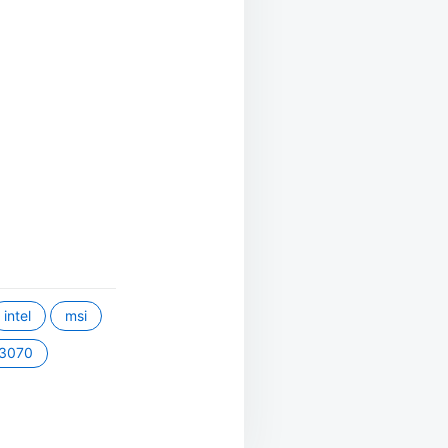
intel
msi
 3070