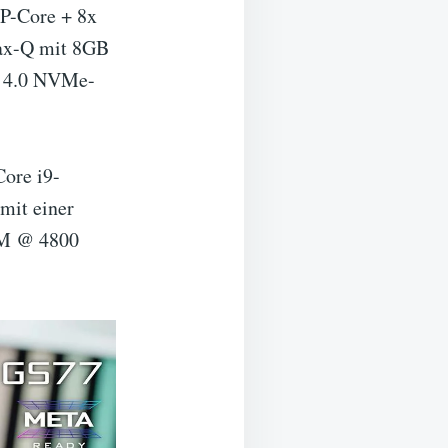
 P-Core + 8x
ax-Q mit 8GB
 4.0 NVMe-
Core i9-
mit einer
M @ 4800