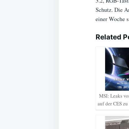
3.2, RGB-Tast
Schutz. Die A
einer Woche s
Related P
MSI: Leaks vo
auf der CES zu