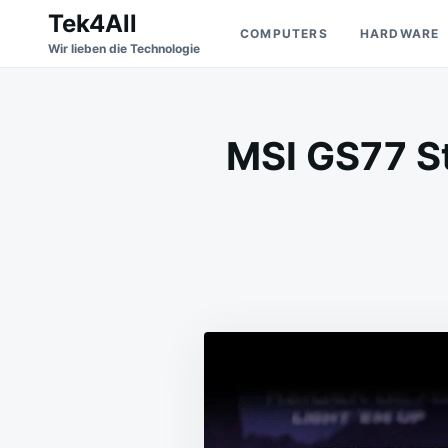
Skip
Search
Tek4All
COMPUTERS
HARDWARE
to
for:
Wir lieben die Technologie
content
MSI GS77 S