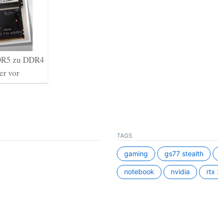
DR5 zu DDR4
er vor
TAGS
gaming
gs77 stealth
notebook
nvidia
rtx