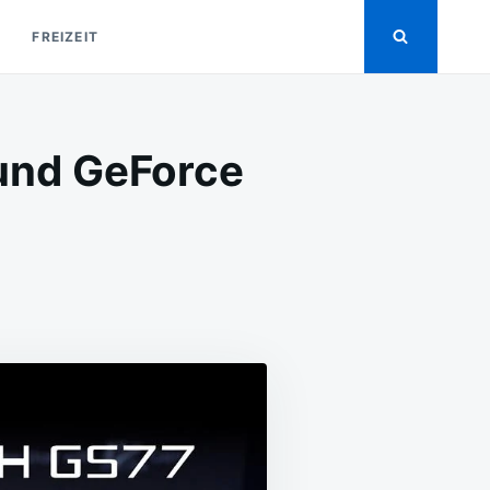
FREIZEIT
und GeForce
N
SI
S77
TEALTH:
ORE
-
2900H
ND
EFORCE
TX
080