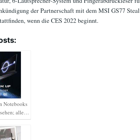
atur, 6-Lautsprecher-System und Fingerabdruckleser fü
nkündigung der Partnerschaft mit dem MSI GS77 Stealt
tattfinden, wenn die CES 2022 beginnt.
osts:
n Notebooks
 sehen; alle…