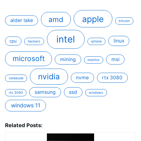
apple
amd
alder lake
bitcoin
intel
linux
cpu
hackers
iphone
microsoft
mining
msi
monitor
nvidia
nvme
rtx 3080
notebook
samsung
ssd
rtx 3090
windows
windows 11
Related Posts: