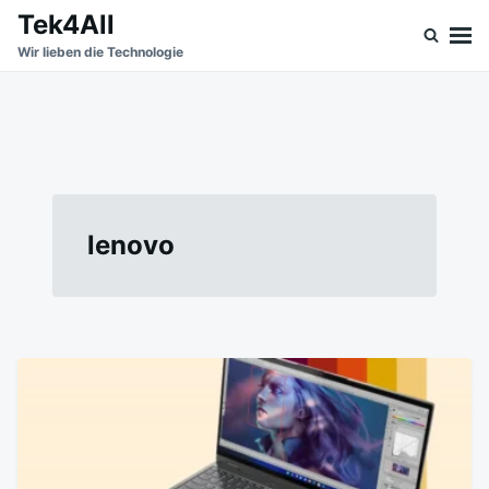
Skip
Search
Tek4All
to
for:
Wir lieben die Technologie
content
lenovo