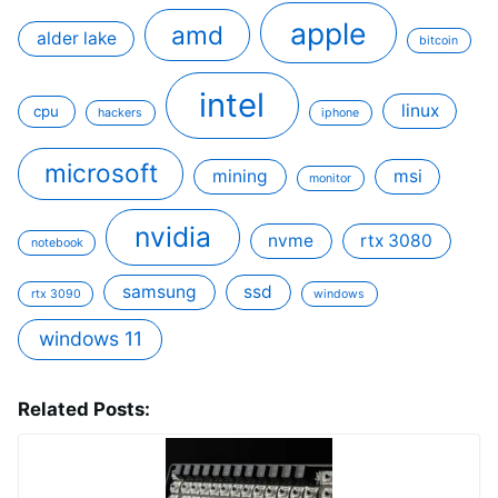
apple
amd
alder lake
bitcoin
intel
linux
cpu
hackers
iphone
microsoft
mining
msi
monitor
nvidia
nvme
rtx 3080
notebook
samsung
ssd
rtx 3090
windows
windows 11
Related Posts: