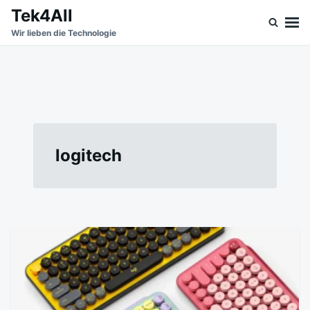
Skip
Search
Tek4All
to
for:
Wir lieben die Technologie
content
logitech