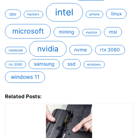
intel
linux
cpu
hackers
iphone
microsoft
mining
msi
monitor
nvidia
nvme
rtx 3080
notebook
samsung
ssd
rtx 3090
windows
windows 11
Related Posts: