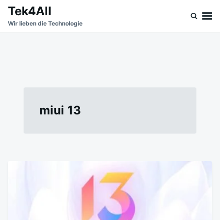
Skip
Search
Tek4All
to
for:
Wir lieben die Technologie
content
miui 13