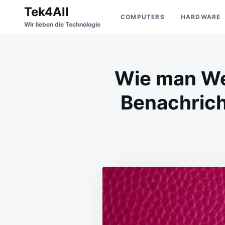
Skip
Search
Tek4All
COMPUTERS
HARDWARE
to
for:
Wir lieben die Technologie
content
Wie man We
Benachric