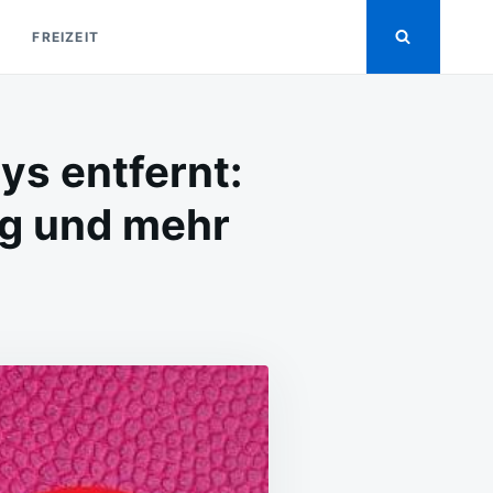
FREIZEIT
s entfernt:
g und mehr
N
RBUNG
OMI-
NDYS
FERNT:
ACHRICHTIGUNGEN,
I-
RBUNG