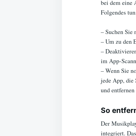
bei dem eine 
Folgendes tun
– Suchen Sie n
– Um zu den E
– Deaktiviere
im App-Scanne
– Wenn Sie no
jede App, die 
und entfernen 
So entfe
Der Musikplay
integriert. Da