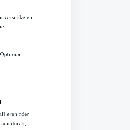
n vorschlagen.
ie
e Optionen
n
llieren oder
scan durch,