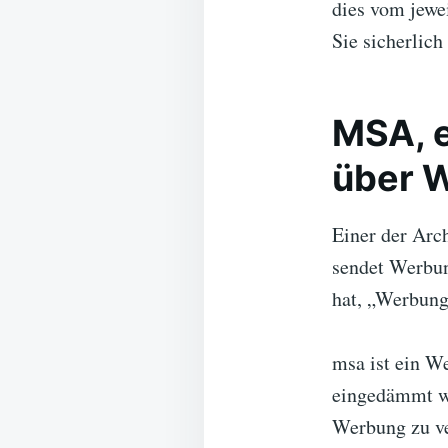
dies vom jewe
Sie sicherlic
MSA, e
über W
Einer der Arc
sendet Werbun
hat, „Werbung“
msa ist ein We
eingedämmt we
Werbung zu ve