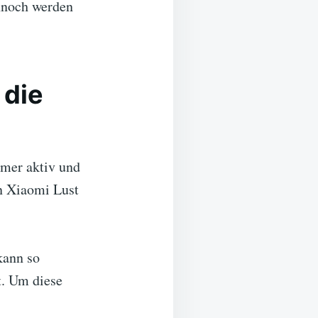
nnoch werden
 die
mmer aktiv und
n Xiaomi Lust
kann so
t. Um diese