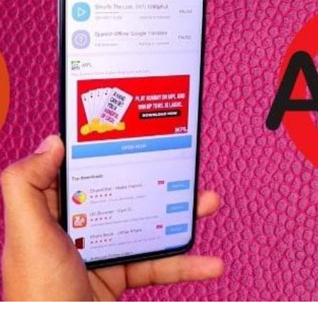
UN
ME