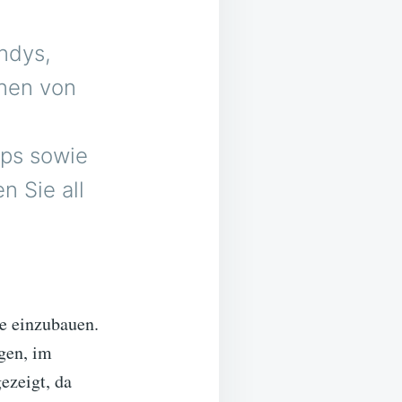
ndys,
enen von
pps sowie
 Sie all
e einzubauen.
gen, im
ezeigt, da