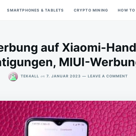
SMARTPHONES & TABLETS
CRYPTO MINING
HOW TO
rbung auf Xiaomi-Handy
htigungen, MIUI-Werbun
ON
on
TEK4ALL
7. JANUAR 2023
LEAVE A COMMENT
WIE
MA
WE
AUF
XIA
HA
ENT
BEN
MIU
WE