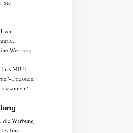
n Sie
I vor.
hnrad.
keine Werbung
, dass MIUI
scan“-Optionen
ion scannen“.
ndung
, die Werbung
ndes tun: