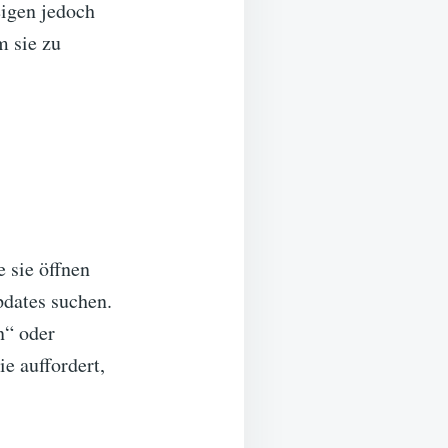
igen jedoch
m sie zu
 sie öffnen
pdates suchen.
n“ oder
e auffordert,