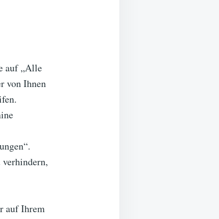
e auf „Alle
er von Ihnen
ifen.
hine
gungen“.
 verhindern,
r auf Ihrem