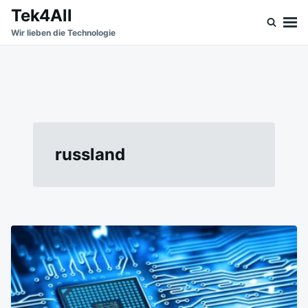
Skip
Search
Tek4All
to
for:
Wir lieben die Technologie
content
russland