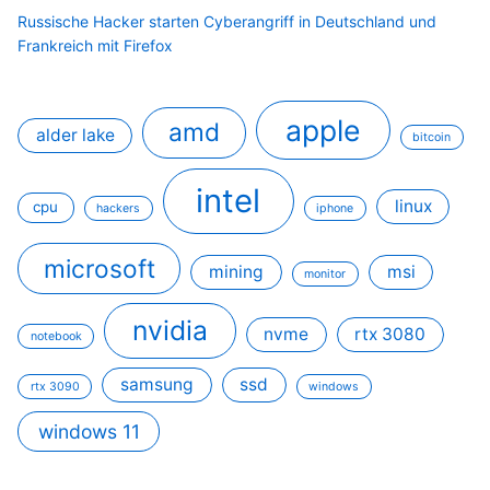
Russische Hacker starten Cyberangriff in Deutschland und
Frankreich mit Firefox
apple
amd
alder lake
bitcoin
intel
linux
cpu
hackers
iphone
microsoft
mining
msi
monitor
nvidia
nvme
rtx 3080
notebook
samsung
ssd
rtx 3090
windows
windows 11