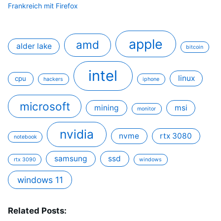
Frankreich mit Firefox
apple
amd
alder lake
bitcoin
intel
linux
cpu
hackers
iphone
microsoft
mining
msi
monitor
nvidia
nvme
rtx 3080
notebook
samsung
ssd
rtx 3090
windows
windows 11
Related Posts: