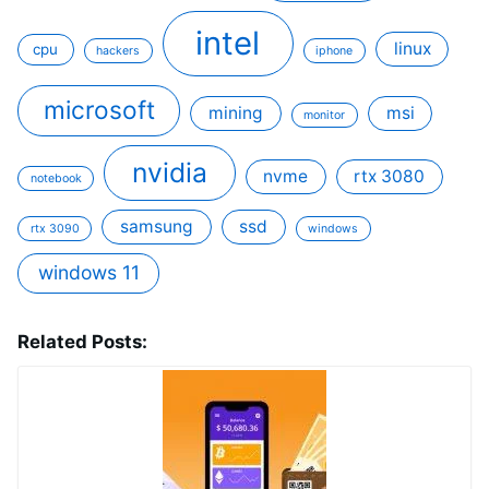
intel
linux
cpu
hackers
iphone
microsoft
mining
msi
monitor
nvidia
nvme
rtx 3080
notebook
samsung
ssd
rtx 3090
windows
windows 11
Related Posts: