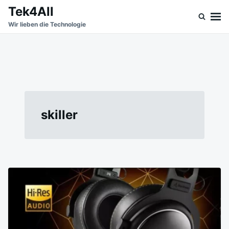
Skip
Search
Tek4All
to
for:
Wir lieben die Technologie
content
skiller