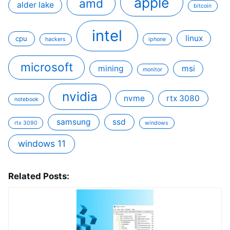
apple
amd
alder lake
bitcoin
intel
linux
cpu
hackers
iphone
microsoft
mining
msi
monitor
nvidia
nvme
rtx 3080
notebook
samsung
ssd
rtx 3090
windows
windows 11
Related Posts: