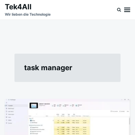
Skip
Search
Tek4All
to
for:
Wir lieben die Technologie
content
task manager