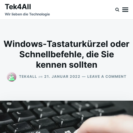
Skip
Search
Tek4All
to
for:
Wir lieben die Technologie
content
Windows-Tastaturkürzel oder
Schnellbefehle, die Sie
kennen sollten
ON
on
TEK4ALL
21. JANUAR 2022
LEAVE A COMMENT
WI
TA
OD
SC
DIE
SIE
KE
SO