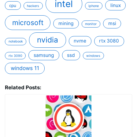
intel
linux
cpu
hackers
iphone
microsoft
mining
msi
monitor
nvidia
nvme
rtx 3080
notebook
samsung
ssd
rtx 3090
windows
windows 11
Related Posts: