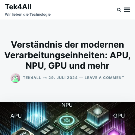
Skip
Search
Tek4All
to
for:
Wir lieben die Technologie
content
Verständnis der modernen
Verarbeitungseinheiten: APU,
NPU, GPU und mehr
ON
on
TEK4ALL
29. JULI 2024
LEAVE A COMMENT
VERS
DER
MOD
VERA
APU,
NPU,
GPU
UND
MEH