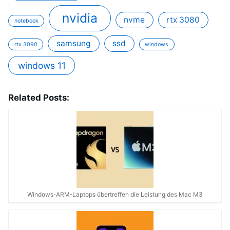
nvidia
nvme
rtx 3080
notebook
samsung
ssd
rtx 3090
windows
windows 11
Related Posts:
Windows-ARM-Laptops übertreffen die Leistung des Mac M3