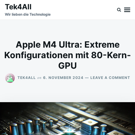
Skip
Search
Tek4All
to
for:
Wir lieben die Technologie
content
Apple M4 Ultra: Extreme
Konfigurationen mit 80-Kern-
GPU
O
on
TEK4ALL
6. NOVEMBER 2024
LEAVE A COMMENT
A
M
UL
E
KO
MI
80
KE
G