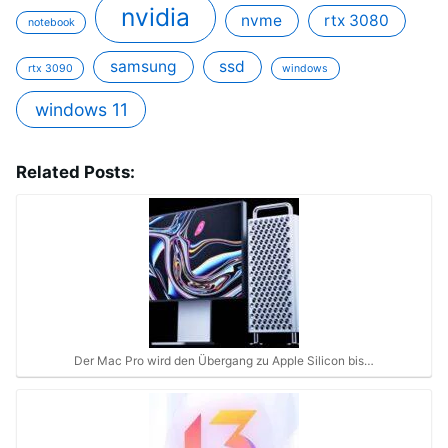
nvidia
nvme
rtx 3080
notebook
samsung
ssd
rtx 3090
windows
windows 11
Related Posts:
Der Mac Pro wird den Übergang zu Apple Silicon bis…