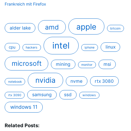
Frankreich mit Firefox
apple
amd
alder lake
bitcoin
intel
linux
cpu
hackers
iphone
microsoft
mining
msi
monitor
nvidia
nvme
rtx 3080
notebook
samsung
ssd
rtx 3090
windows
windows 11
Related Posts: