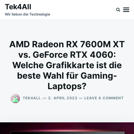
Skip
Search
Tek4All
to
for:
Wir lieben die Technologie
content
AMD Radeon RX 7600M XT
vs. GeForce RTX 4060:
Welche Grafikkarte ist die
beste Wahl für Gaming-
Laptops?
ON
on
TEK4ALL
2. APRIL 2023
LEAVE A COMMENT
AMD
RAD
RX
760
XT
VS.