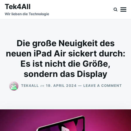
Skip
Search
Tek4All
to
for:
Wir lieben die Technologie
content
Die große Neuigkeit des
neuen iPad Air sickert durch:
Es ist nicht die Größe,
sondern das Display
ON
on
TEK4ALL
19. APRIL 2024
LEAVE A COMMENT
DIE
GROS
EUIG
ES N
EUEN
PAD A
IR S
ICKE