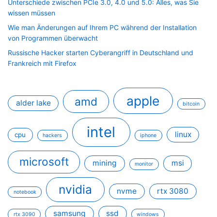
Unterschiede zwischen PCIe 3.0, 4.0 und 5.0: Alles, was Sie
wissen müssen
Wie man Änderungen auf Ihrem PC während der Installation
von Programmen überwacht
Russische Hacker starten Cyberangriff in Deutschland und
Frankreich mit Firefox
apple
amd
alder lake
bitcoin
intel
linux
cpu
hackers
iphone
microsoft
mining
msi
monitor
nvidia
nvme
rtx 3080
notebook
samsung
ssd
rtx 3090
windows