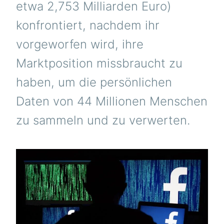
etwa 2,753 Milliarden Euro)
konfrontiert, nachdem ihr
vorgeworfen wird, ihre
Marktposition missbraucht zu
haben, um die persönlichen
Daten von 44 Millionen Menschen
zu sammeln und zu verwerten.