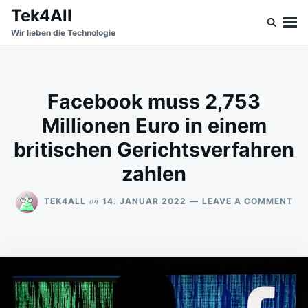
Skip
Search
Tek4All
to
for:
Wir lieben die Technologie
content
Facebook muss 2,753
Millionen Euro in einem
britischen Gerichtsverfahren
zahlen
ON
on
TEK4ALL
14. JANUAR 2022
LEAVE A COMMENT
FA
MU
2,
MI
EU
IN
EI
BR