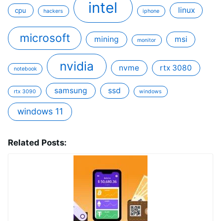
intel
linux
cpu
hackers
iphone
microsoft
mining
msi
monitor
nvidia
nvme
rtx 3080
notebook
samsung
ssd
rtx 3090
windows
windows 11
Related Posts: