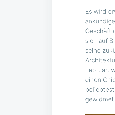
Es wird e
ankündige
Geschäft d
sich auf B
seine zukü
Architektu
Februar, 
einen Chi
beliebtes
gewidmet 