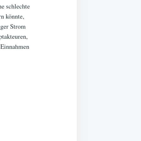
ne schlechte
rn könnte,
niger Strom
ptakteuren,
an Einnahmen