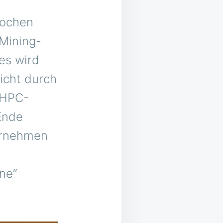
ochen
Mining-
es wird
nicht durch
e-HPC-
Ende
ernehmen
ne“