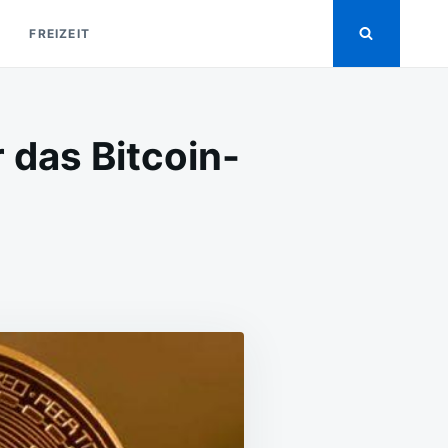
FREIZEIT
r das Bitcoin-
TELS
ONANZA
NE“
IP
R
S
TCOIN-
NING