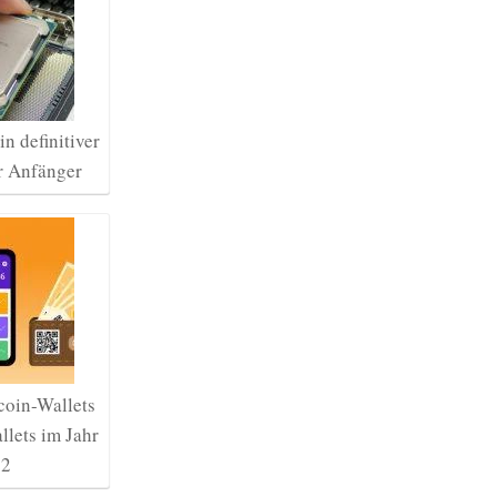
n definitiver
r Anfänger
coin-Wallets
lets im Jahr
22