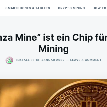
SMARTPHONES & TABLETS
CRYPTO MINING
HOW TO
za Mine“ ist ein Chip fü
Mining
ON
on
TEK4ALL
18. JANUAR 2022
LEAVE A COMMENT
IN
„B
MI
IST
EIN
CH
FÜ
DA
BI
MI