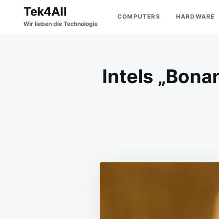
Skip
Search
Tek4All
COMPUTERS
HARDWARE
to
for:
Wir lieben die Technologie
content
Intels „Bonan