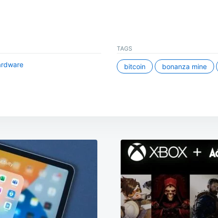
TAGS
rdware
bitcoin
bonanza mine
ation