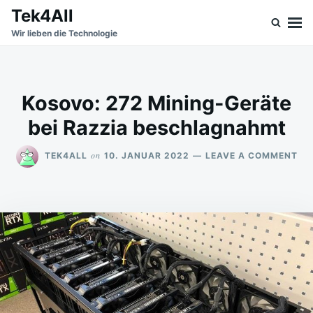
Skip
Search
Tek4All
to
for:
Wir lieben die Technologie
content
Kosovo: 272 Mining-Geräte
bei Razzia beschlagnahmt
ON
on
TEK4ALL
10. JANUAR 2022
LEAVE A COMMENT
KO
27
MI
GE
BEI
RA
BE