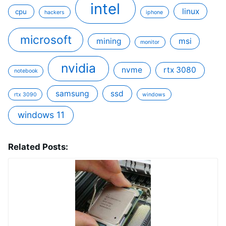
intel
linux
cpu
hackers
iphone
microsoft
mining
msi
monitor
nvidia
nvme
rtx 3080
notebook
samsung
ssd
rtx 3090
windows
windows 11
Related Posts: