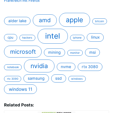
Frankreich mit Firefox
apple
amd
alder lake
bitcoin
intel
linux
cpu
hackers
iphone
microsoft
mining
msi
monitor
nvidia
nvme
rtx 3080
notebook
samsung
ssd
rtx 3090
windows
windows 11
Related Posts: