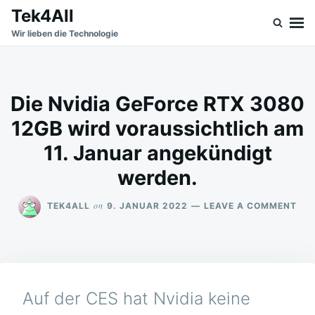
Skip
Search
Tek4All
to
for:
Wir lieben die Technologie
content
Die Nvidia GeForce RTX 3080
12GB wird voraussichtlich am
11. Januar angekündigt
werden.
ON
on
TEK4ALL
9. JANUAR 2022
LEAVE A COMMENT
DIE
NVI
GEF
RT
308
12G
Auf der CES hat Nvidia keine
WIR
VOR