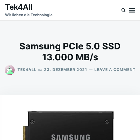
Skip
Search
Tek4All
to
for:
Wir lieben die Technologie
content
Samsung PCIe 5.0 SSD
13.000 MB/s
O
on
TEK4ALL
23. DEZEMBER 2021
LEAVE A COMMENT
S
PC
5.
S
1
M