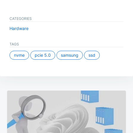
CATEGORIES
Hardware
TAGS
nvme
pcie 5.0
samsung
ssd
Beitragsnavigation