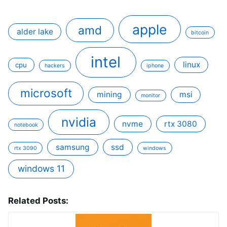
apple
amd
alder lake
bitcoin
intel
linux
cpu
hackers
iphone
microsoft
mining
msi
monitor
nvidia
nvme
rtx 3080
notebook
samsung
ssd
rtx 3090
windows
windows 11
Related Posts: