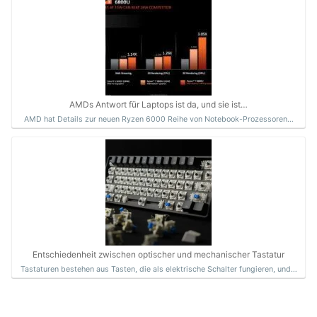
AMDs Antwort für Laptops ist da, und sie ist…
AMD hat Details zur neuen Ryzen 6000 Reihe von Notebook-Prozessoren…
Entschiedenheit zwischen optischer und mechanischer Tastatur
Tastaturen bestehen aus Tasten, die als elektrische Schalter fungieren, und…