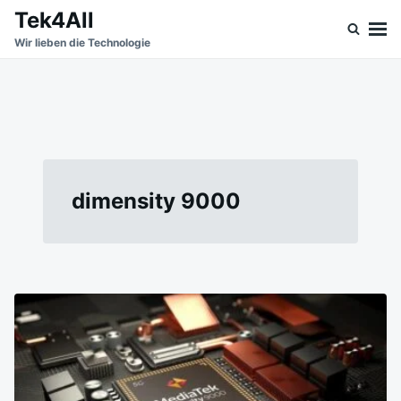
Skip
Search
Tek4All
to
for:
Wir lieben die Technologie
content
dimensity 9000