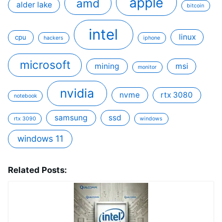
apple
amd
alder lake
bitcoin
intel
linux
cpu
hackers
iphone
microsoft
mining
msi
monitor
nvidia
nvme
rtx 3080
notebook
samsung
ssd
rtx 3090
windows
windows 11
Related Posts: