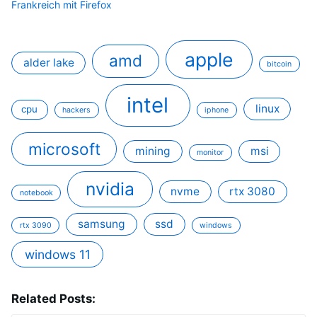
Frankreich mit Firefox
apple
amd
alder lake
bitcoin
intel
linux
cpu
hackers
iphone
microsoft
mining
msi
monitor
nvidia
nvme
rtx 3080
notebook
samsung
ssd
rtx 3090
windows
windows 11
Related Posts: