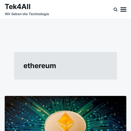
Skip
Search
Tek4All
to
for:
Wir lieben die Technologie
content
ethereum