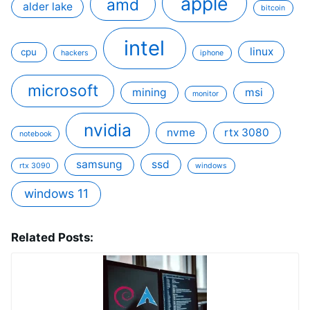
apple
amd
alder lake
bitcoin
intel
linux
cpu
hackers
iphone
microsoft
mining
msi
monitor
nvidia
nvme
rtx 3080
notebook
samsung
ssd
rtx 3090
windows
windows 11
Related Posts: