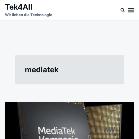
Skip
Search
Tek4All
to
for:
Wir lieben die Technologie
content
mediatek