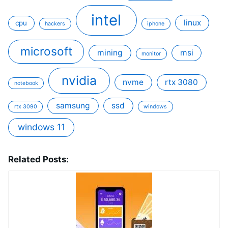
intel
linux
cpu
hackers
iphone
microsoft
mining
msi
monitor
nvidia
nvme
rtx 3080
notebook
samsung
ssd
rtx 3090
windows
windows 11
Related Posts: