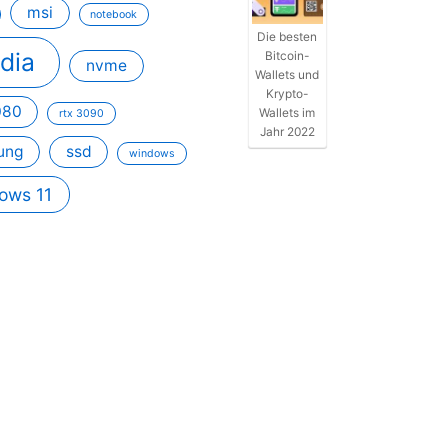
msi
notebook
Die besten
idia
Bitcoin-
nvme
Wallets und
Krypto-
080
Wallets im
rtx 3090
Jahr 2022
ung
ssd
windows
ows 11