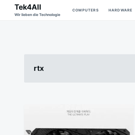
Skip
Search
Tek4All
COMPUTERS
HARDWARE
to
for:
Wir lieben die Technologie
content
rtx