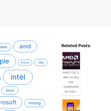
amd
Related Posts:
lake
ple
cpu
bitcoin
AMD FSR 3:
intel
Was ist das,
wie
funktioniert
linux
es, was…
rosoft
mining