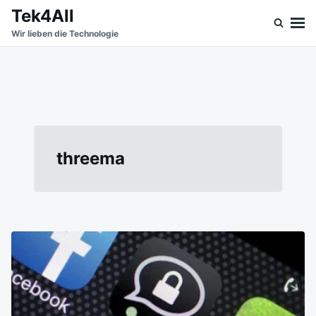
Skip
Search
Tek4All
to
for:
Wir lieben die Technologie
content
threema