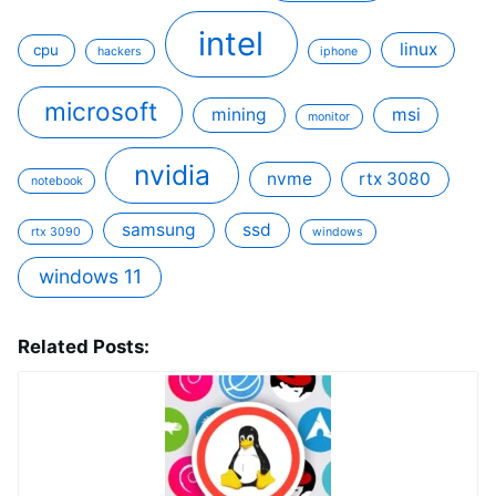
intel
linux
cpu
hackers
iphone
microsoft
mining
msi
monitor
nvidia
nvme
rtx 3080
notebook
samsung
ssd
rtx 3090
windows
windows 11
Related Posts: