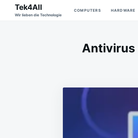
Skip
Search
Tek4All
COMPUTERS
HARDWARE
to
for:
Wir lieben die Technologie
content
Antivirus