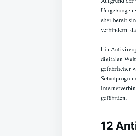
Aufgrund der 
Umgebungen wi
eher bereit s
verhindern, da
Ein Antiviren
digitalen Wel
gefährlicher 
Schadprogramm
Internetverbi
gefährden.
12 Ant