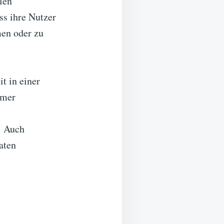
len
s ihre Nutzer
men oder zu
t in einer
mmer
: Auch
aten