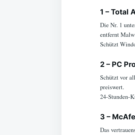
1 – Total 
Die Nr. 1 unt
entfernt Malw
Schützt Windo
2 – PC Pr
Schützt vor a
preiswert.
24-Stunden-Ku
3 – McAf
Das vertrauen