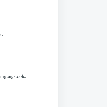
.
as
nigungstools.