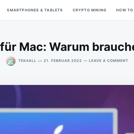
SMARTPHONES & TABLETS
CRYPTO MINING
HOW TO
 für Mac: Warum brauch
ON
on
TEK4ALL
21. FEBRUAR 2022
LEAVE A COMMENT
AN
FÜ
MA
W
BR
SI
ES