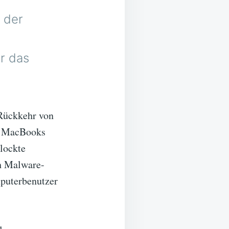
 der
r das
 Rückkehr von
en MacBooks
 lockte
ch Malware-
mputerbenutzer