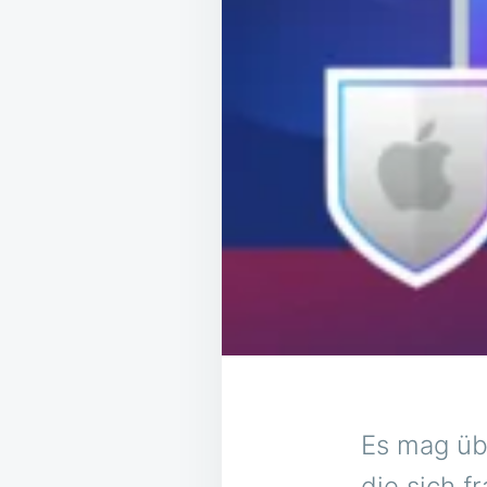
Es mag üb
die sich f