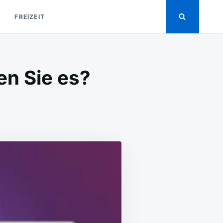
FREIZEIT
en Sie es?
TIVIRUS
R
C:
ARUM
AUCHEN
E
?