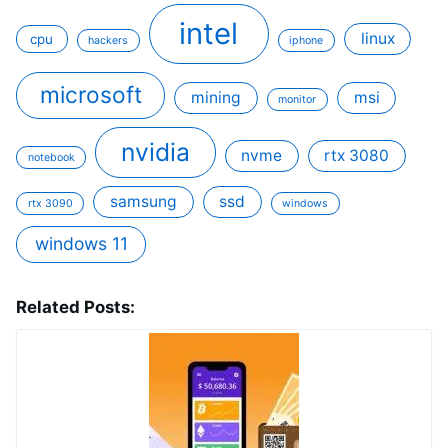
intel
linux
cpu
hackers
iphone
microsoft
mining
msi
monitor
nvidia
nvme
rtx 3080
notebook
samsung
ssd
rtx 3090
windows
windows 11
Related Posts: