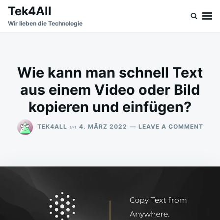
Skip
Search
Tek4All
to
for:
Wir lieben die Technologie
content
Wie kann man schnell Text
aus einem Video oder Bild
kopieren und einfügen?
ON
on
TEK4ALL
4. MÄRZ 2022
LEAVE A COMMENT
WIE
KAN
MAN
SCH
TEX
AUS
EINE
VIDE
ODE
BILD