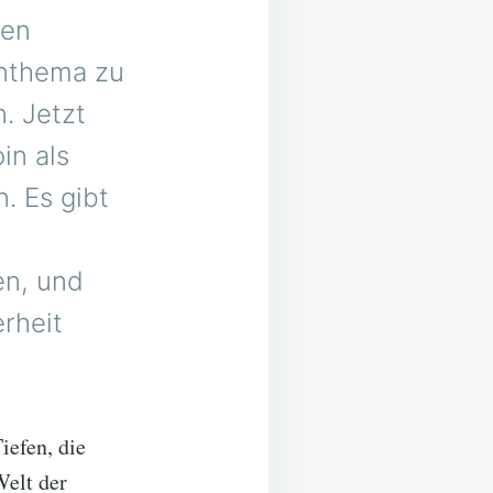
nen
enthema zu
. Jetzt
in als
. Es gibt
en, und
erheit
iefen, die
Welt der