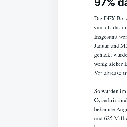
97% da
Die DEX-Börse
sind als das 
Insgesamt wen
Januar und Mä
gehackt wurde
wenig sicher 
Vorjahreszeit
So wurden im 
Cyberkriminell
bekannte Angri
und 625 Milli