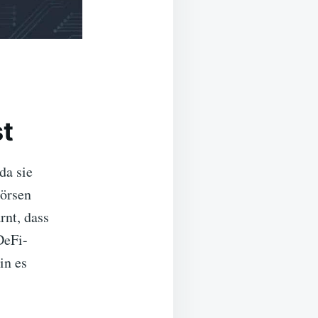
st
da sie
Börsen
rnt, dass
DeFi-
in es