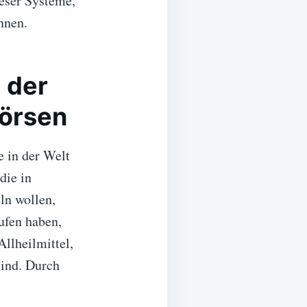
ieser Systeme,
nnen.
 der
börsen
 in der Welt
die in
ln wollen,
aufen haben,
Allheilmittel,
sind. Durch