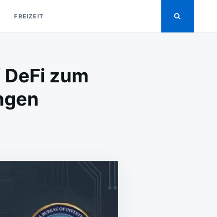
FREIZEIT
f DeFi zum
ngen
N
I
ARNT
OR
ACKERANGRIFFEN
UF
FI
UM
IEBSTAHL
ON
RYPTOWÄHRUNGEN