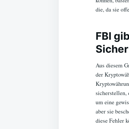
können, basie
die, da sie of
FBI gi
Siche
Aus diesem Gr
der Kryptowähr
Kryptowährung
sicherstellen,
um eine gewiss
aber sie besc
diese Fehler 