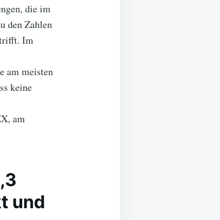
engen, die im
zu den Zahlen
rifft. Im
ie am meisten
ass keine
DEX, am
,3
kt und