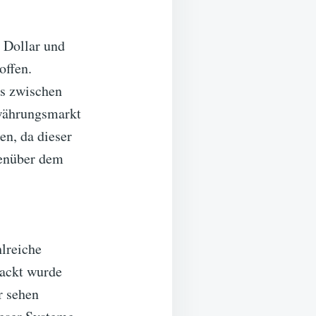
 Dollar und
offen.
ss zwischen
owährungsmarkt
n, da dieser
genüber dem
hlreiche
hackt wurde
r sehen