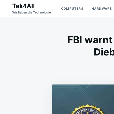
Skip
Search
Tek4All
COMPUTERS
HARDWARE
to
for:
Wir lieben die Technologie
content
FBI warnt
Die