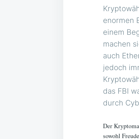
Kryptowäh
enormen E
einem Beg
machen sie
auch Ethe
jedoch im
Kryptowäh
das FBI wa
durch Cybe
Der Kryptomar
sowohl Freude 