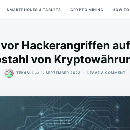
SMARTPHONES & TABLETS
CRYPTO MINING
HOW TO
 vor Hackerangriffen au
bstahl von Kryptowähru
O
on
TEK4ALL
1. SEPTEMBER 2022
LEAVE A COMMENT
FB
W
V
H
A
DE
Z
D
V
K