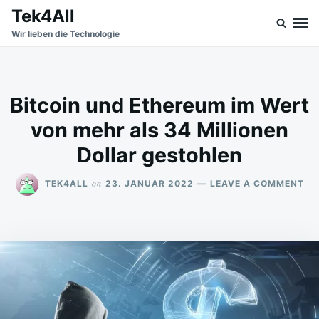
Skip
Search
Tek4All
to
for:
Wir lieben die Technologie
content
Bitcoin und Ethereum im Wert
von mehr als 34 Millionen
Dollar gestohlen
ON
on
TEK4ALL
23. JANUAR 2022
LEAVE A COMMENT
BI
UN
ET
IM
WE
VO
ME
AL
34
MI