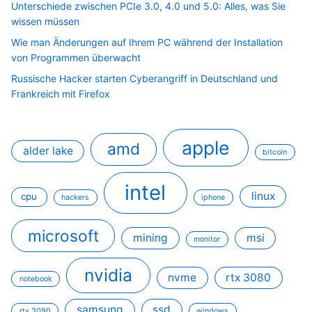
Unterschiede zwischen PCIe 3.0, 4.0 und 5.0: Alles, was Sie
wissen müssen
Wie man Änderungen auf Ihrem PC während der Installation
von Programmen überwacht
Russische Hacker starten Cyberangriff in Deutschland und
Frankreich mit Firefox
apple
amd
alder lake
bitcoin
intel
linux
cpu
hackers
iphone
microsoft
mining
msi
monitor
nvidia
nvme
rtx 3080
notebook
samsung
ssd
rtx 3090
windows