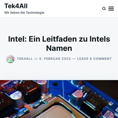
Skip
Search
Tek4All
to
for:
Wir lieben die Technologie
content
Intel: Ein Leitfaden zu Intels
Namen
ON
on
TEK4ALL
5. FEBRUAR 2022
LEAVE A COMMENT
INT
EIN
LE
ZU
INT
NA