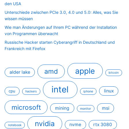
den USA
Unterschiede zwischen PCIe 3.0, 4.0 und 5.0: Alles, was Sie
wissen müssen
Wie man Änderungen auf Ihrem PC während der Installation
von Programmen überwacht
Russische Hacker starten Cyberangriff in Deutschland und
Frankreich mit Firefox
apple
amd
alder lake
bitcoin
intel
linux
cpu
hackers
iphone
microsoft
mining
msi
monitor
nvidia
nvme
rtx 3080
notebook