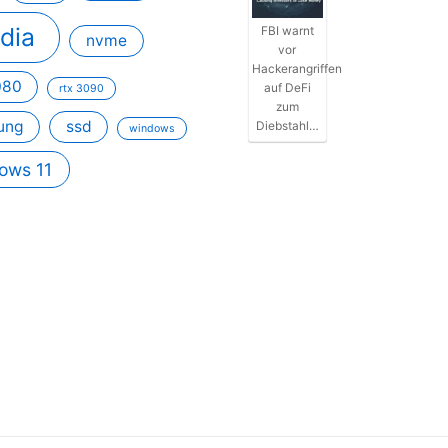
idia
FBI warnt
nvme
vor
Hackerangriffen
080
auf DeFi
rtx 3090
zum
ung
ssd
Diebstahl…
windows
ows 11