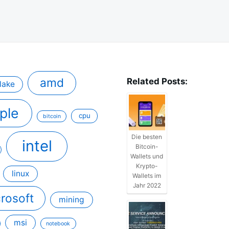
amd
Related Posts:
lake
ple
cpu
bitcoin
Die besten
intel
Bitcoin-
Wallets und
Krypto-
linux
Wallets im
Jahr 2022
rosoft
mining
msi
notebook