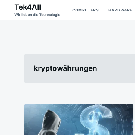
Skip
Search
Tek4All
COMPUTERS
HARDWARE
to
for:
Wir lieben die Technologie
content
kryptowährungen