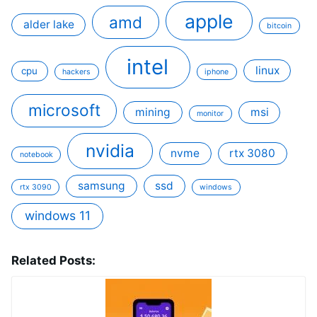
apple
amd
alder lake
bitcoin
intel
linux
cpu
hackers
iphone
microsoft
mining
msi
monitor
nvidia
nvme
rtx 3080
notebook
samsung
ssd
rtx 3090
windows
windows 11
Related Posts: