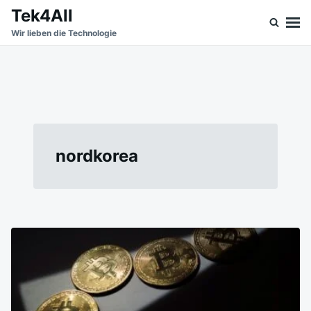
Skip
Search
Tek4All
to
for:
Wir lieben die Technologie
content
nordkorea